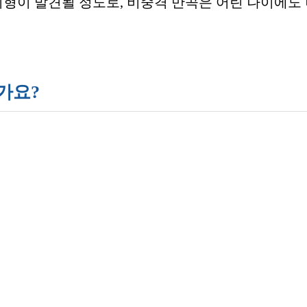
형이 발견될 정도로, 비중격 만곡은 어린 나이에도
가요?