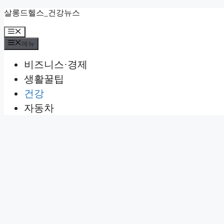
컨
살롱드헬스_건강뉴스
텐
메
츠
뉴
로
메뉴
건
비즈니스·경제
너
뛰
생활꿀팁
기
건강
자동차