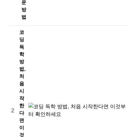
운
방
법
코
딩
독
학
방
법,
처
음
시
작
한
2
다
면
이
것