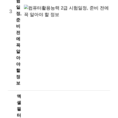
험
일
3
정,
준
비
전
에
꼭
알
아
야
할
정
보
엑
셀
필
터