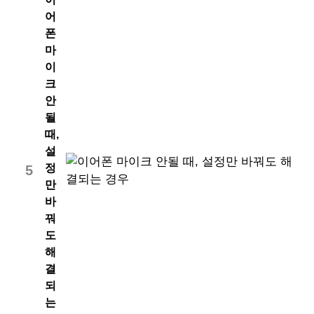
어
폰
마
이
크
안
될
때,
설
정
5
만
바
꿔
도
해
결
되
는