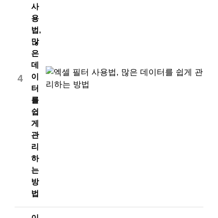
사
용
법,
많
은
데
이
4
터
를
쉽
게
관
리
하
는
방
법
이