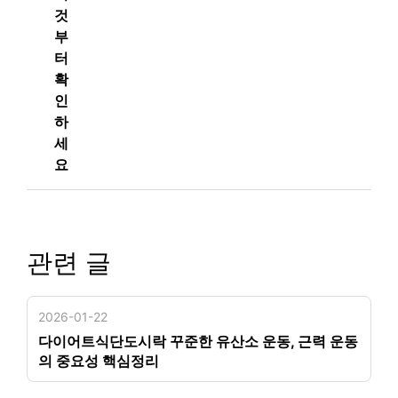
것
부
터
확
인
하
세
요
관련 글
2026-01-22
다이어트식단도시락 꾸준한 유산소 운동, 근력 운동
의 중요성 핵심정리