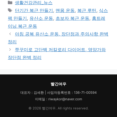
카
생활건강관리_뉴스
테
태
단기간 복근 만들기
,
맨몸 운동
,
복근 루틴
,
식스
고
그
팩 만들기
,
유산소 운동
,
초보자 복근 운동
,
홈트레
리
이닝 복근 운동
아침 공복 유산소 운동, 장단점과 주의사항 완벽
정리
쭈꾸미로 고단백 저칼로리 다이어트, 영양가와
장단점 완벽 정리
빨간여우
대표자 : 김세환 | 사업자등록번호 : 136-71-00594
이메일 : riwaykor@naver.com
© 2026 빨간여우. All rights reserved.