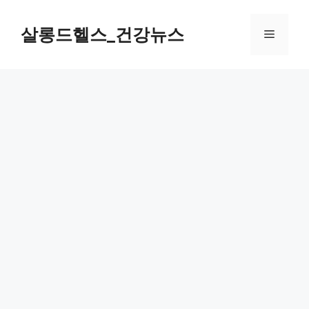
컨
텐
살롱드헬스_건강뉴스
메
츠
로
뉴
건
너
뛰
기