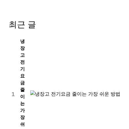
최근 글
냉
장
고
전
기
요
금
줄
1
이
는
가
장
쉬