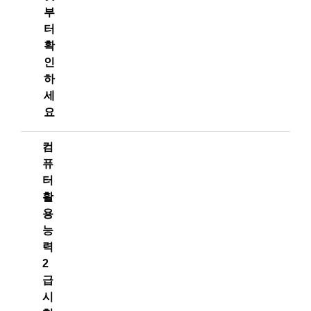
부
터
확
인
하
세
요
컴
퓨
터
활
용
능
력
2
급
시