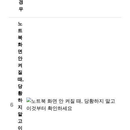
경
우
노
트
북
화
면
안
켜
질
때,
당
황
하
6
지
말
고
이