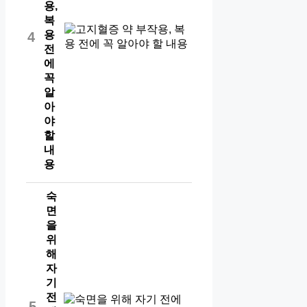
용,
복
용
4
전
에
꼭
알
아
야
할
내
용
숙
면
을
위
해
자
기
전
5