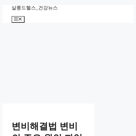
컨
살롱드헬스_건강뉴스
텐
메
츠
뉴
로
건
너
뛰
기
변비해결법 변비