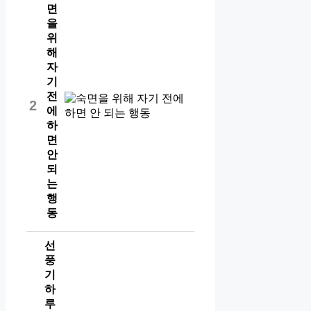
면
을
위
해
자
기
전
2
에
하
면
안
되
는
행
동
선
풍
기
하
루