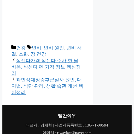
카
태
건강
변비
,
변비 원인
,
변비 해
테
그
결
,
소화
,
장 건강
고
삭센다가격 삭센다 주사 한 달
리
비용, 삭센다 펜 가격 정보 핵심정
리
과민성대장증후군설사 원인, 대
처법, 식단 관리, 생활 습관 개선 핵
심정리
빨간여우
대표자 : 김세환 | 사업자등록번호 : 136-71-00594
이메일 : riwaykor@naver.com