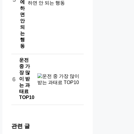
에
하
면
안
되
는
행
동
운전
중 가
장 많
6
이 받
는 과
태료
TOP10
관련 글