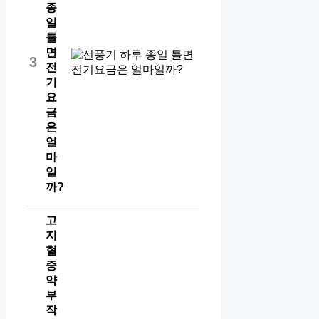
종
일
틀
면
3
전
기
요
금
은
얼
마
일
까?
고
지
혈
증
약
부
작