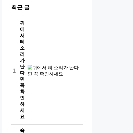
최근 글
귀
에
서
삐
소
리
가
난
1
다
면
꼭
확
인
하
세
요
숙