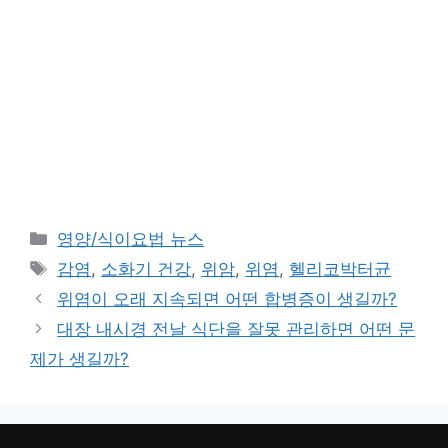
카
영양/식이요법 뉴스
테
태
감염
,
소화기 건강
,
위암
,
위염
,
헬리코박터균
고
그
위염이 오래 지속되면 어떤 합병증이 생길까?
리
대장 내시경 전날 식단을 잘못 관리하면 어떤 문
제가 생길까?