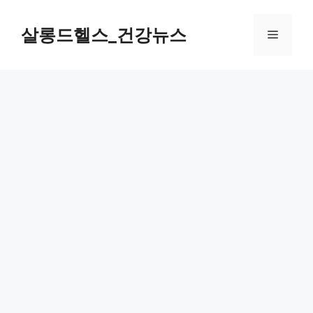
컨
텐
살롱드헬스_건강뉴스
메
츠
로
뉴
건
너
뛰
기