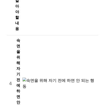
알
아
야
할
내
용
숙
면
을
위
해
자
기
전
4
에
하
면
안