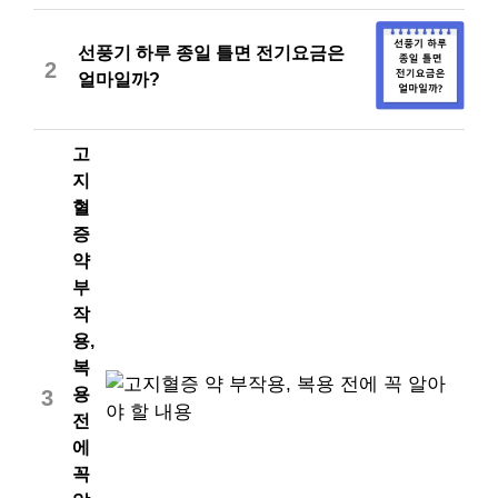
선풍기 하루 종일 틀면 전기요금은
2
얼마일까?
고
지
혈
증
약
부
작
용,
복
용
3
전
에
꼭