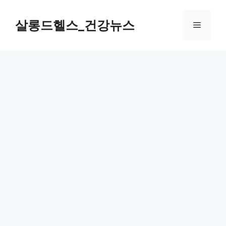
컨
텐
살롱드헬스_건강뉴스
메
츠
로
뉴
건
너
뛰
기