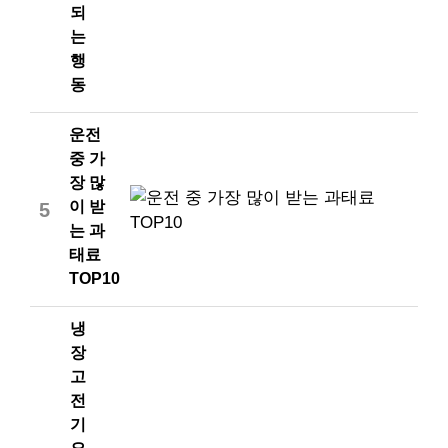
되
는
행
동
운전
중 가
장 많
이 받
5
는 과
태료
TOP10
냉
장
고
전
기