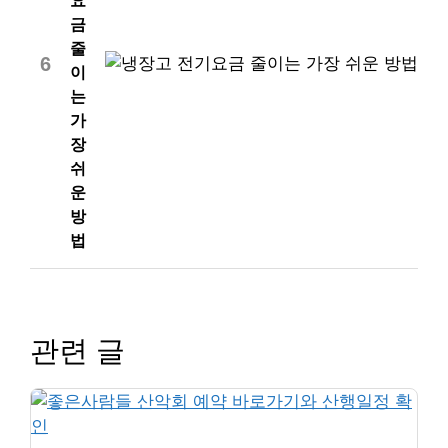
요
금
줄
6
이
는
가
장
쉬
운
방
법
관련 글