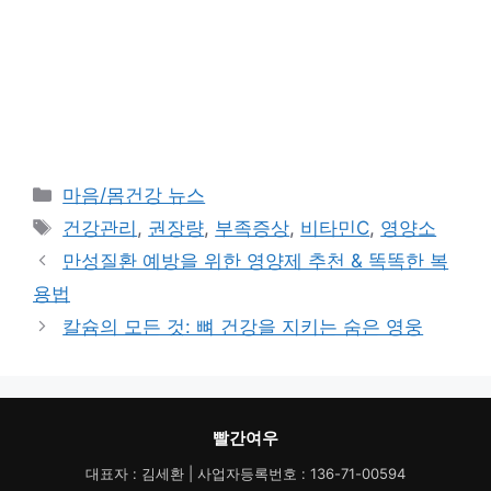
카
마음/몸건강 뉴스
테
태
건강관리
,
권장량
,
부족증상
,
비타민C
,
영양소
고
그
만성질환 예방을 위한 영양제 추천 & 똑똑한 복
리
용법
칼슘의 모든 것: 뼈 건강을 지키는 숨은 영웅
빨간여우
대표자 : 김세환 | 사업자등록번호 : 136-71-00594