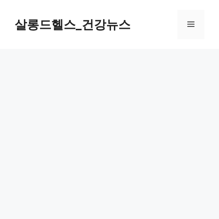
컨
텐
살롱드헬스_건강뉴스
메
츠
로
뉴
건
너
뛰
기