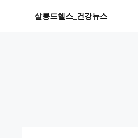
컨
텐
살롱드헬스_건강뉴스
츠
로
건
너
뛰
기