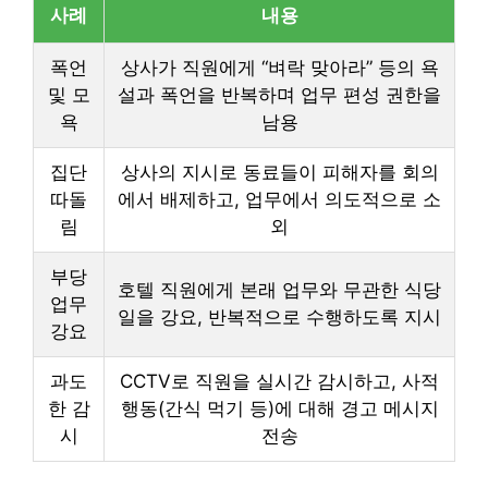
사례
내용
폭언
상사가 직원에게 “벼락 맞아라” 등의 욕
및 모
설과 폭언을 반복하며 업무 편성 권한을
욕
남용
집단
상사의 지시로 동료들이 피해자를 회의
따돌
에서 배제하고, 업무에서 의도적으로 소
림
외
부당
호텔 직원에게 본래 업무와 무관한 식당
업무
일을 강요, 반복적으로 수행하도록 지시
강요
과도
CCTV로 직원을 실시간 감시하고, 사적
한 감
행동(간식 먹기 등)에 대해 경고 메시지
시
전송