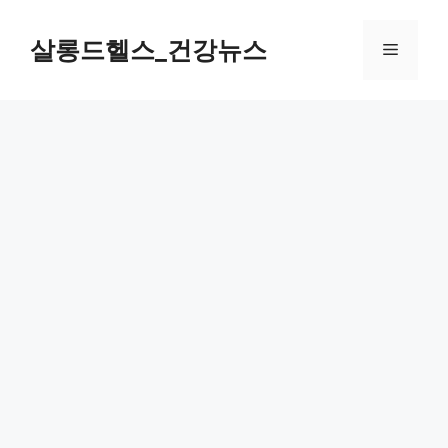
컨
텐
살롱드헬스_건강뉴스
메
츠
로
뉴
건
너
뛰
기