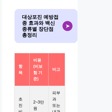
대상포진 예방접
종 효과와 백신
➤
종류별 장단점
총정리
비용
항
(비보
비고
목
험 기
준)
피부
초
과
2~3만
진
또는
원
비
내과