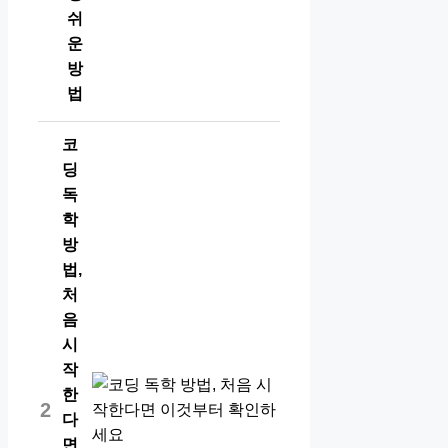
쉬
운
방
법
코
딩
독
학
방
법,
처
음
시
작
한
2
다
면