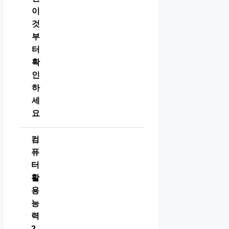
이
것
부
터
확
인
하
세
요
컴
퓨
터
활
용
능
력
2