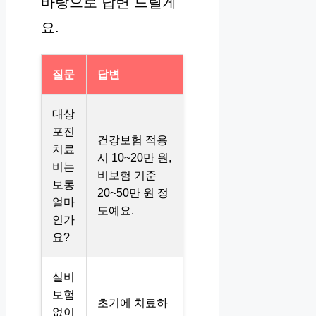
바탕으로 답변 드릴게
요.
질문
답변
대상
포진
건강보험 적용
치료
시 10~20만 원,
비는
비보험 기준
보통
20~50만 원 정
얼마
도예요.
인가
요?
실비
보험
초기에 치료하
없이