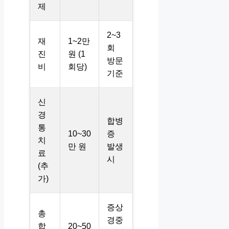
제
2~3
재
1~2만
회
진
원 (1
방문
비
회당)
기준
신
경
합병
통
10~30
증
치
만 원
발생
료
시
(추
가)
증상
총
경중
합
20~50