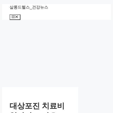
컨
살롱드헬스_건강뉴스
텐
메
츠
뉴
로
건
너
뛰
기
대상포진 치료비