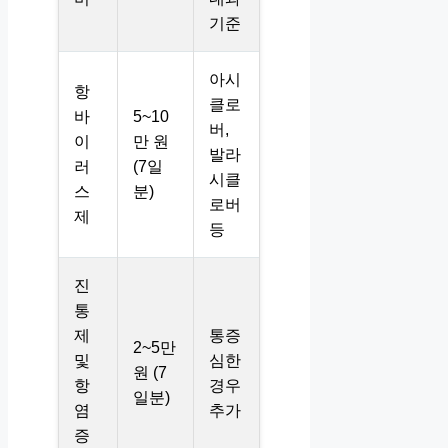
기준
아시
항
클로
바
5~10
버,
이
만 원
발라
러
(7일
시클
스
분)
로버
제
등
진
통
제
통증
2~5만
및
심한
원 (7
항
경우
일분)
염
추가
증