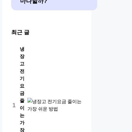
마나할까?
최근 글
냉
장
고
전
기
요
금
줄
1
이
는
가
장