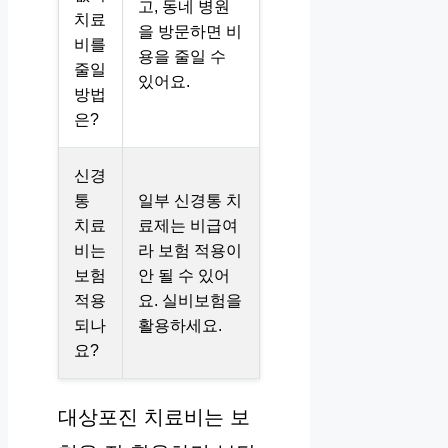
고, 동네 병원
치료
을 방문하면 비
비를
용을 줄일 수
줄일
있어요.
방법
은?
신경
통
일부 신경통 치
치료
료제는 비급여
비는
라 보험 적용이
보험
안 될 수 있어
적용
요. 실비보험을
되나
활용하세요.
요?
대상포진 치료비는 보