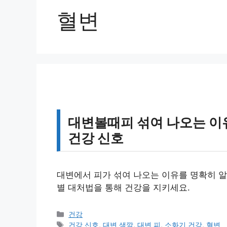
혈변
대변볼때피 섞여 나오는 이
건강 신호
대변에서 피가 섞여 나오는 이유를 명확히 알
별 대처법을 통해 건강을 지키세요.
카
건강
테
태
건강 신호
,
대변 색깔
,
대변 피
,
소화기 건강
,
혈변