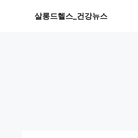
컨
텐
살롱드헬스_건강뉴스
츠
로
건
너
뛰
기