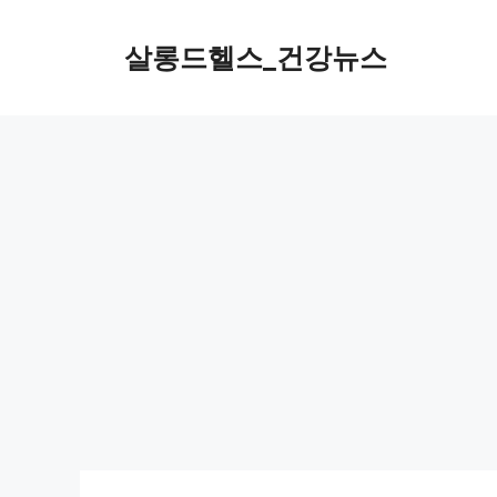
컨
텐
살롱드헬스_건강뉴스
츠
로
건
너
뛰
기